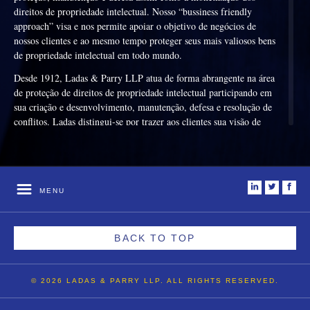
direitos de propriedade intelectual. Nosso “bussiness friendly
approach” visa e nos permite apoiar o objetivo de negócios de
nossos clientes e ao mesmo tempo proteger seus mais valiosos bens
de propriedade intelectual em todo mundo.
Desde 1912, Ladas & Parry LLP atua de forma abrangente na área
de proteção de direitos de propriedade intelectual participando em
sua criação e desenvolvimento, manutenção, defesa e resolução de
conflitos. Ladas distingui-se por trazer aos clientes sua visão de
mercado internacional juntamente com sua excelência em
conhecimento das nuances de direitos de propriedade intelectual
locais; oferecendo assim recomendações práticas para criação de
direitos e resolução de conflitos com agilidade e
i
t
f
MENU
comprometimento com o cliente; assegurando resultados de
impacto não apenas nos Estados Unidos, mas também na
Comunidade Europeia e em outros países do globo.
BACK TO TOP
A qualidade dos serviços oferecidos por Ladas & Parry LLP é
atestada por seus clientes. A Ladas serve inúmeras empresas
nacionais e internacionais de grande e pequeno e médio porte, em
© 2026 LADAS & PARRY LLP. ALL RIGHTS RESERVED.
vários setores, além de empreendedores e celebridades. Seus
serviços compreendem o gerenciamento de portfolios de direitos