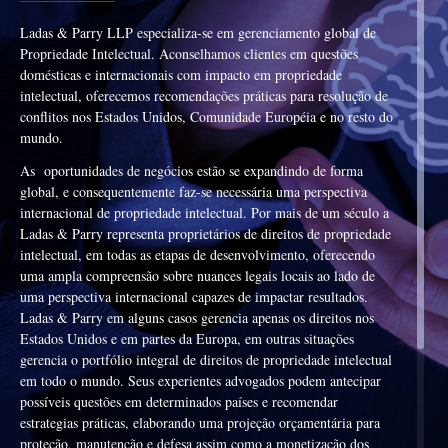
Ladas & Parry LLP especializa-se em gerenciamento global de
Propriedade Intelectual. Aconselhamos clientes em questões
domésticas e internacionais com impacto em propriedade
intelectual, oferecemos recomendações práticas para resolução de
conflitos nos Estados Unidos, Comunidade Européia e no resto do
mundo.
As oportunidades de negócios estão se expandindo de forma
global, e consequentemente faz-se necessária uma perspectiva
internacional de propriedade intelectual. Por mais de um século a
Ladas & Parry representa proprietários de direitos de propriedade
intelectual, em todas as etapas de desenvolvimento, oferecendo
uma ampla compreensão sobre nuances legais locais ao lado de
uma perspectiva internacional capazes de impactar resultados.
Ladas & Parry em alguns casos gerencia apenas os direitos nos
Estados Unidos e em partes da Europa, em outras situações
gerencia o portfólio integral de direitos de propriedade intelectual
em todo o mundo. Seus experientes advogados podem antecipar
possíveis questões em determinados países e recomendar
estrategias práticas, elaborando uma projeção orçamentária para
proteção, manutenção e defesa assim como a monetização dos