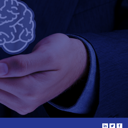
i
t
f