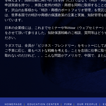
申請実績を持つ）、米国と欧州の特許・商標を同時に取得すること
す。沢山のお客様から「特許・商標のポートフォリオ管理」を受託
は、世界各国での特許や商標の保護政策の立案と実施、知財管理を
いています。
日本の企業様には、これまでセミナーやWebinar（ウェブセミナー
をさせて頂いて参りました。知財保護戦略のご相談、質問等はどう
ださい。
ラダスでは、全員が「ビジネス・フレンドリー」をモットーにして
ご予算に応じ、最もベストな戦略を考える」ことを念頭に仕事に取
取れないのだけれど。。。こんな問題がアメリカで、中国で、また
る。。。」というような時は、いつでもお気軽にお電話、またはE
語でご連絡ください。
HOMEPAGE
EDUCATION CENTER
FIRM
OUR PEOPLE
E